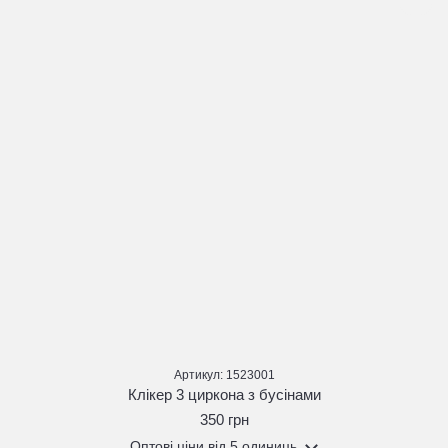
Артикул: 1523001
Клікер 3 циркона з бусінами
350 грн
Оптові ціни
від 5 одиниць