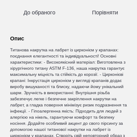
До обраного
Порівняти
Опис
Титанова накрутка на лабрет із цирконієм у крапанах:
поєднання елегантності та індивідуальності! Основні
характеристики: - Високоякісний матеріал: Виготовлена з
хірургічного титану ASTM F-136, наша накрутка гарантує
максимальну міцність та стійкість до корозії. - Цирконієві
крапані: Інкрустація цирконієм у вигляді крапанів додає
виробу вишуканості та блиску, надаючи йому унікальний
шарм. Зручність в використанні: Внутрішня різьба
забезпечує легке і безпечне закріплення накрутки на
лабрет, а гладка поверхня мінімізує ризик подразнення та
інфекції. - Гіпоалергенна якість: Підходить для людей з
алергією на нікель, гарантуючи комфорт та безпеку
носіння. Додайте особливий акцент до свого пірсингу за
допомогою нашої титанової накрутки на лабрет із
цирконієм у крапанах. Створіть свій неповторний образ з