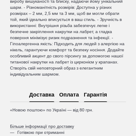
виробу вишуканості та блиску, надаючи йому унікальний
шарм. - Різноманітність розмірів: Доступна у різних
розмірах – 2 мм, 2,5 мм та 3 мм, щоб ви могли обрати
той, який ідеально вписується в ваш стиль. - Зручність в
використанні: Внутрішня різьба забезпечує легке і
безпечне закріплення накрутки на лабрет, а гладка
поверхня мінімізує ризик подразнення та інфекції. -
Гіпоалергенна якість: Підходить для людей з алергією на
нікель, гарантуючи комфорт та безпеку носіння. Додайте
особливий акцент до свого пірсингу за допомогою нашої
титанової накрутки на лабрет із цирконієм у крапанах.
Створіть свій неповторний образ з елегантним
індивідуальним шармом.
Доставка
Оплата
Гарантія
«Новою поштою» по Україні — від 80 грн.
Більше інформації про доставку
Готівкою при отриманні