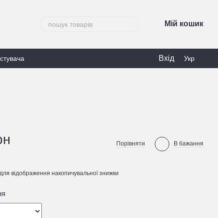
Мій кошик
Вхід
истувача
Укр
рн
Порівняти
В бажання
для відображення накопичувальної знижки
ня