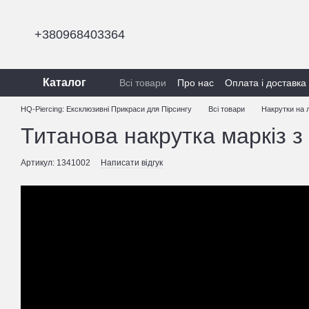
Перейти до основного контенту
+380968403364
Каталог
Всі товари
Про нас
Оплата і доставка
Політика конфіденційності
HQ-Piercing: Ексклюзивні Прикраси для Пірсингу
Всі товари
Накрутки на 
Титанова накрутка маркіз 
Артикул: 1341002
Написати відгук