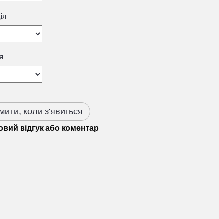
ія
я
мити, коли з'явиться
овий відгук або коментар