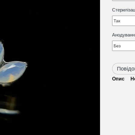
Стерилізац
Анодуванн
Повідо
Опис
Н