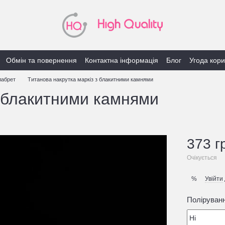
Обмін та повернення
Контактна інформація
Блог
Угода кор
лабрет
Титанова накрутка маркіз з блакитними камнями
з блакитними камнями
373 г
Очікується
Увійти
%
Поліруван