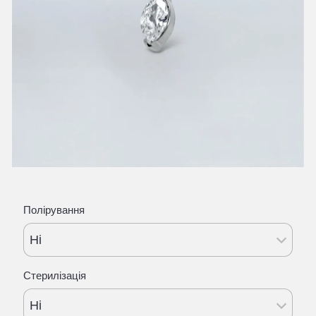
Полірування
Ні
Стерилізація
Ні