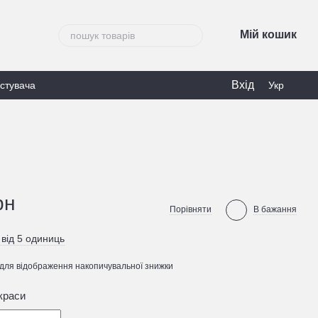
Мій кошик
Вхід
истувача
Укр
рн
Порівняти
В бажання
 від 5 одиниць
для відображення накопичувальної знижки
краси