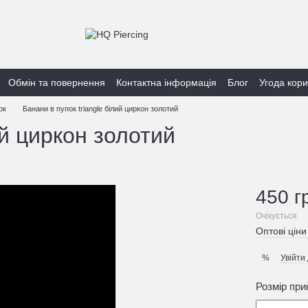
Обмін та повернення
Контактна інформація
Блог
Угода кор
ок
Банани в пупок triangle білий циркон золотий
ий циркон золотий
450 г
Очікується
Оптові ціни
Увійти
%
Розмір при