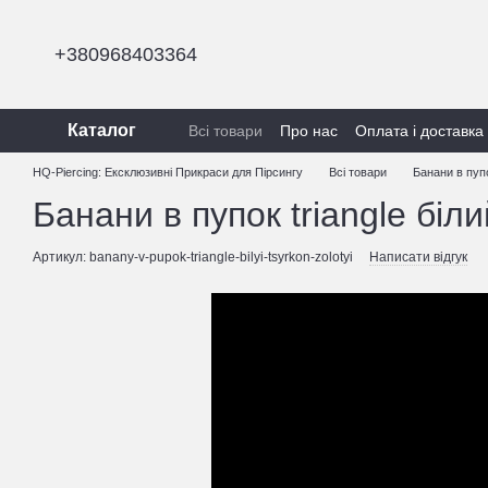
Перейти до основного контенту
+380968403364
Каталог
Всі товари
Про нас
Оплата і доставка
Політика конфіденційності
HQ-Piercing: Ексклюзивні Прикраси для Пірсингу
Всі товари
Банани в пуп
Банани в пупок triangle біл
Артикул: banany-v-pupok-triangle-bilyi-tsyrkon-zolotyi
Написати відгук