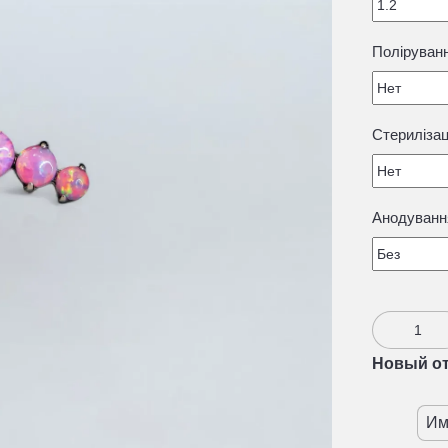
Поліруван
Стерилізац
Анодуванн
Новый о