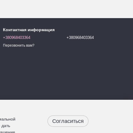
Контактная информация
+380968403364
+380968403364
Перезвонить вам?
имальной
Согласиться
 дать
лашение
.