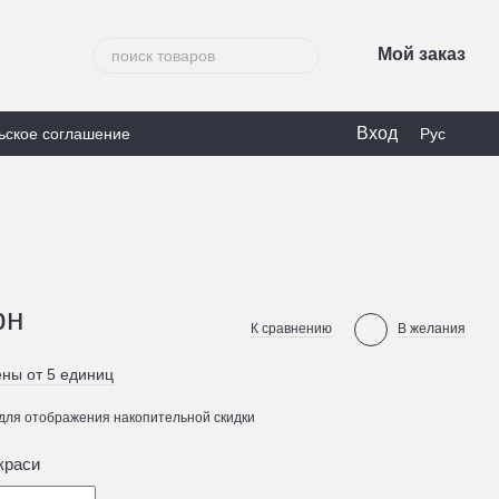
Мой заказ
Вход
ьское соглашение
Рус
рн
К сравнению
В желания
ны от 5 единиц
для отображения накопительной скидки
краси