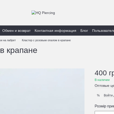
Обмен и возврат
Контактная информация
Блог
Пользовател
ки на лабрет
Кластер с розовым опалом в крапане
в крапане
400 г
В наличии
Оптовые це
Войти
%
Розмір при