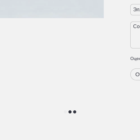
Оцен
О